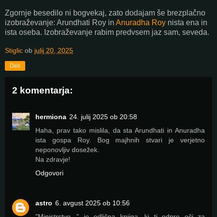
Zgornje besedilo ni bogvekaj, zato dodajam še brezplačno
izobraževanje: Arundhati Roy in
Anuradha Roy
nista ena in
ista oseba. Izobraževanje rabim predvsem jaz sam, seveda.
Stiglic
ob
julij 20, 2025
Deli
2 komentarja:
hermiona
24. julij 2025 ob 20:58
Haha, prav tako mislila, da sta Arundhati in Anuradha
ista gospa Roy. Bog majhnih stvari je verjetno
neponovljiv dosežek.
Na zdravje!
Odgovori
astro
6. avgust 2025 ob 10:56
"Ministrstvo..." je odlična knjiga, ki ti odpre oči za