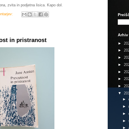
na, zvita in podjetna lisica. Kapo dol.
ntarjev:
Preiš
Arhiv
st in pristranost
►
20
►
20
►
20
►
20
►
20
►
20
►
20
▼
20
►
►
►
►
►