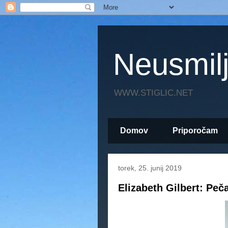
Neusmil
WWW.STIGLIC.NET
Domov
Priporočam
torek, 25. junij 2019
Elizabeth Gilbert: Peča