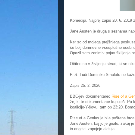
Komedija. Najprej zapis 20. 6. 2019 z
Jane Austen je druga s seznama napač
Ker so od mojega prejšnjega poskusa 
še bolj domnevne vsesplošne osebnos
Opazil sem zanimiv pojav škiljenja 
Očitno so v življenju stvari, ki se nik
P. S. Tudi Dominiku Smoletu ne kaže
Zapis 25. 2. 2026:
BBC-jev dokumentarec
Rise of a Ge
že, ki te dokumentarce kupuješ. Pa kaj
koalicijo-Y-šovu, tam ob 23:20. Bomo 
Rise of a Genius je bila poštena brca 
Jane Austen, kaj jo je gnalo, zakaj j
in angelci zapojejo aleluja.