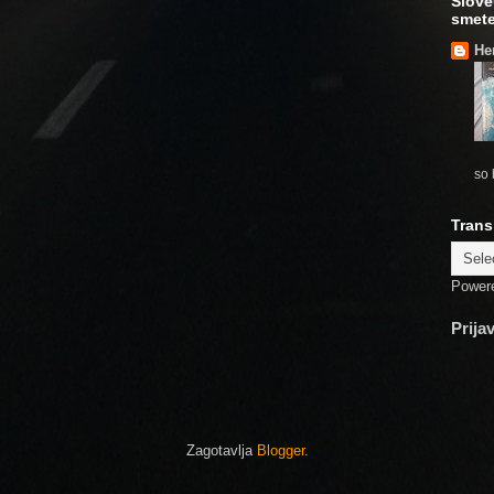
Slove
smete
He
so 
Trans
Power
Prija
Zagotavlja
Blogger
.