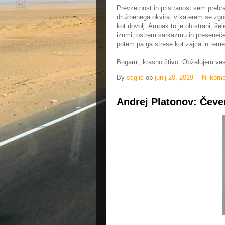
Prevzetnost in pristranost sem prebr
družbenega okvira, v katerem se zgodb
kot dovolj. Ampak to je ob strani, šel
izumi, ostrem sarkazmu in presenečenj
potem pa ga strese kot zajca in temelj
Bogami, krasno čtivo. Obžalujem ves
By
stiglic
ob
junij 20, 2019
Ni kome
Andrej Platonov: Čeve