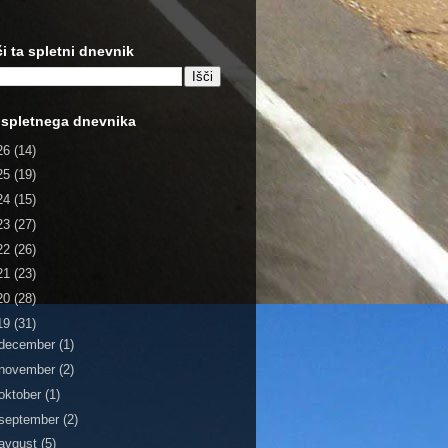
či ta spletni dnevnik
 spletnega dnevnika
26
(14)
25
(19)
24
(15)
23
(27)
22
(26)
21
(23)
20
(28)
19
(31)
december
(1)
november
(2)
oktober
(1)
september
(2)
avgust
(5)