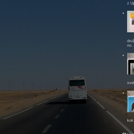
z U
dru
no..
sve
kok.