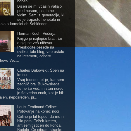
boben
Biseri se mi včasih valjajo
pred nosom, pa jih ne
vidim. Sem iz generacije, ki
se je trapasto hehetala in
zala s komolci ob Schlöndor...
Herman Koch: Večerja
Knjigo je najlepše brati, če
o njej ne veš ničesar.
Preskočite besede na
ovitku, tale blog, vse ostalo
na internetu, odprite
hovo Več...
Charles Bukowski: Špeh na
kruhu
Vsaj trideset let je, kar sem
zadnjič bral Bukowskega,
če ne še več, in stari norec
je še vedno enak, kot je bil:
alen, neposreden, pr...
Louis-Ferdinand Céline:
Potovanje na konec noči
Céline je bil tepec, da mu ni
bilo para. Težek kreten,
antisemitističen do konca.
Budalo. Če citiram stranko