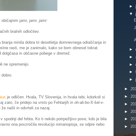
►
▼
E
 običajnim jamr, jamr, jamr:
J
nih bralnih odločitev.
A
branja minila dobra tri desetletja domnevnega odraščanja in
tne rasti, me je zanimalo, kako se bom obnesel tokrat.
►
od dolgčasa in občasne pobege v dremež.
►
oli ne spremenijo.
►
►
 dobro.
►
►
20
►
20
nius
je odličen. Hvala, TV Slovenija, in hvala tebi, kdorkoli si
 zato, če pridejo na vrsto po Fehtarjih in oh-ali-bo-X-šel-v-
►
20
že našli in odvrteli za nazaj.
►
20
v spodnji del hrbta. Ko ti nekdo potrpežljivo pove, kdo je bila
►
20
e ravno ona povzročila revolucijo romanopisja, se odpre nebo
►
20