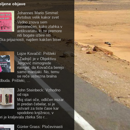
ubljene objave
Johannes Mario Simmel:
Avtobus velik kakor svet
Vedno znova sem
presenečen, kako zlahka v
antikvariatu, ki ne premore
niti bogate izbire niti
čka prijaznosti, najdem kakšen biser
Lojze Kovačič: Prišleki
Zadnjič je v Objektivu
Jergović mimogrede
navrgel, da Kovačiča berejo
samo manijaki. No, temu
se reče ustrezna bralna
buda. Prišleki, ...
John Steinbeck: Vzhodno
od raja
Moj stari oče, odličen mizar
in predan čebelar, si je
ustvaril za tiste čase kar
spodobno knjižnico, v
ri je kraljevala zbirka Sto r...
Günter Grass: Pločevinasti