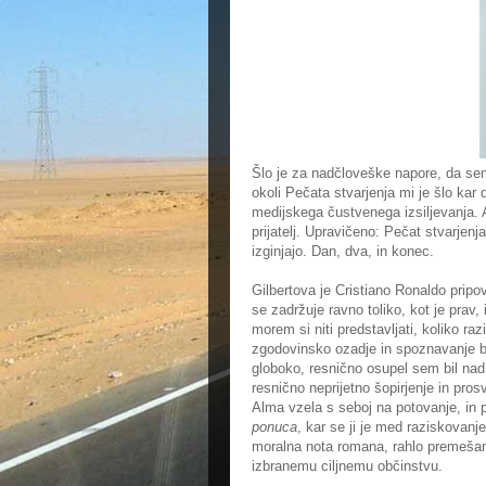
Šlo je za nadčloveške napore, da sem s
okoli Pečata stvarjenja mi je šlo kar d
medijskega čustvenega izsiljevanja. 
prijatelj. Upravičeno: Pečat stvarjen
izginjajo. Dan, dva, in konec.
Gilbertova je Cristiano Ronaldo pri
se zadržuje ravno toliko, kot je prav
morem si niti predstavljati, koliko ra
zgodovinsko ozadje in spoznavanje bota
globoko, resnično osupel sem bil nad 
resnično neprijetno šopirjenje in pros
Alma vzela s seboj na potovanje, in po
ponuca
, kar se ji je med raziskovan
moralna nota romana, rahlo premešan
izbranemu ciljnemu občinstvu.