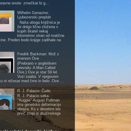
pravne enote: zmečkat bi g...
Wilhelm Genazino:
Ljubezenski preplah
Naša uboga knjižnica je
že dolgo lično zložena v
kupih škatel nekaj
kilometrov stran od matične
žine. Preden bodo knjige zadihale na
.
Fredrik Backman: Mož z
imenom Ove
(Prebrano v angleškem
prevodu: A Man Called
Ove.) Ove je star 59 let.
Vozi saaba. V njegovem
tu ni ničesar med črno in belo. Ove ...
R. J. Palacio: Čudo
R. J. Palacio seka.
"Auggie" August Pullman
ima genetsko deformacijo
obraza. Ko z desetimi leti
prvič stopi iz družinskega
..