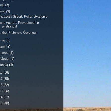
julij
(3)
junij
(3)
lizabeth Gilbert: Pečat stvarjenja
ane Austen: Prevzetnost in
pristranost
ndrej Platonov: Čevengur
maj
(5)
april
(2)
marec
(2)
februar
(1)
januar
(4)
18
(38)
17
(55)
16
(52)
15
(50)
14
(37)
13
(10)