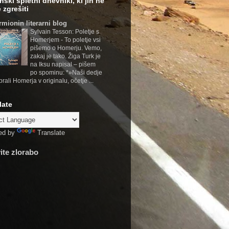
nski spletni dnevniki, ki jih ne
 zgrešiti
rmionin literarni blog
Sylvain Tesson: Poletje s
Homerjem
-
To poletje vsi
pišemo o Homerju. Vemo,
zakaj je tako. Žiga Turk je
na Iksu napisal – pišem
po spominu: *»Naši dedje
brali Homerja v originalu, očetje ...
late
ed by
Translate
vite zlorabo