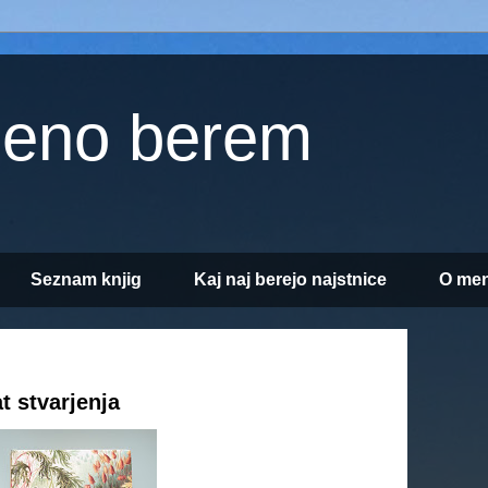
jeno berem
Seznam knjig
Kaj naj berejo najstnice
O men
t stvarjenja