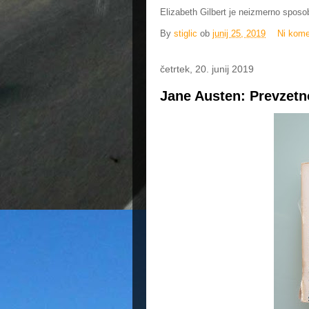
Elizabeth Gilbert je neizmerno sposob
By
stiglic
ob
junij 25, 2019
Ni kome
četrtek, 20. junij 2019
Jane Austen: Prevzetno