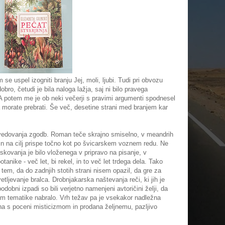
e uspel izogniti branju Jej, moli, ljubi. Tudi pri obvozu
obro, četudi je bila naloga lažja, saj ni bilo pravega
A potem me je ob neki večerji s pravimi argumenti spodnesel
ja morate prebrati. Še več, desetine strani med branjem kar
povedovanja zgodb. Roman teče skrajno smiselno, v meandrih
, in na cilj prispe točno kot po švicarskem voznem redu. Ne
ziskovanja je bilo vloženega v pripravo na pisanje, v
nike - več let, bi rekel, in to več let trdega dela. Tako
tem, da do zadnjih stotih strani nisem opazil, da gre za
vetljevanje bralca. Drobnjakarska naštevanja reči, ki jih je
dobni izpadi so bili verjetno namenjeni avtoričini želji, da
jem tematike nabralo. Vrh težav pa je vsekakor nadležna
a s poceni misticizmom in prodana željnemu, pazljivo