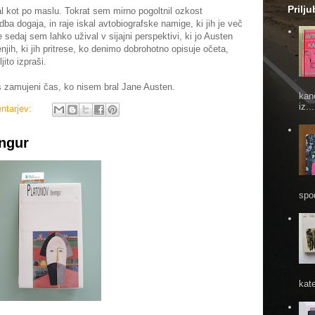
Prilj
al kot po maslu. Tokrat sem mirno pogoltnil ozkost
a dogaja, in raje iskal avtobiografske namige, ki jih je več
e sedaj sem lahko užival v sijajni perspektivi, ki jo Austen
ih, ki jih pritrese, ko denimo dobrohotno opisuje očeta,
ito izpraši.
 zamujeni čas, ko nisem bral Jane Austen.
kan
iz...
ntarjev:
ngur
spod
kate