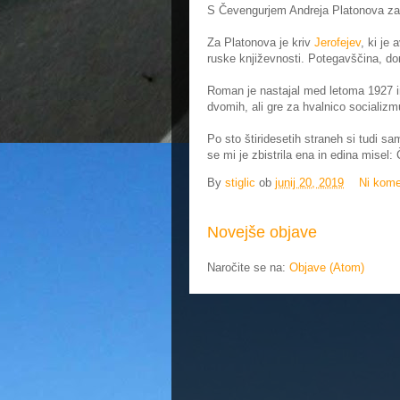
S Čevengurjem Andreja Platonova zač
Za Platonova je kriv
Jerofejev
, ki je
ruske književnosti. Potegavščina, d
Roman je nastajal med letoma 1927 in 
dvomih, ali gre za hvalnico socializ
Po sto štiridesetih straneh si tudi s
se mi je zbistrila ena in edina misel:
By
stiglic
ob
junij 20, 2019
Ni kome
Novejše objave
Naročite se na:
Objave (Atom)