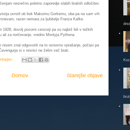
enjam nesrečno poletno zaporedje slabih bralnih odločitev.
 avtorja uvrstil ob bok Maksimu Gorkemu, oba pa na sam vrh
omnevam, razen nemara za ljubitelje Franza Kafke.
dre
1928, dovolj pozorni cenzorji pa so najbrž bili v težkih
mu ali za norčevanje, vredno Montyja Pythona.
am nisem znal odgovoriti na to osnovno vprašanje, počasi pa
 Čevengurja si v resnici ne želim več brati.
ntarjev:
Koc
Domov
Starejše objave
brut