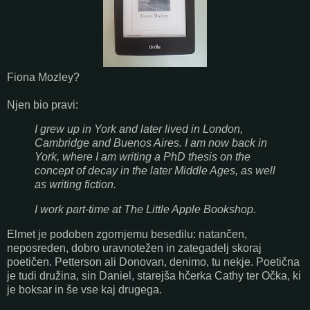
Fiona Mozley?
Njen bio pravi:
I grew up in York and later lived in London,
Cambridge and Buenos Aires. I am now back in
York, where I am writing a PhD thesis on the
concept of decay in the later Middle Ages, as well
as writing fiction.
I work part-time at The Little Apple Bookshop.
Elmet je podoben zgornjemu besedilu: natančen,
neposreden, dobro uravnotežen in zategadelj skoraj
poetičen. Petterson ali Donovan, denimo, tu nekje. Poetična
je tudi družina, sin Daniel, starejša hčerka Cathy ter Očka, ki
je boksar in še vse kaj drugega.