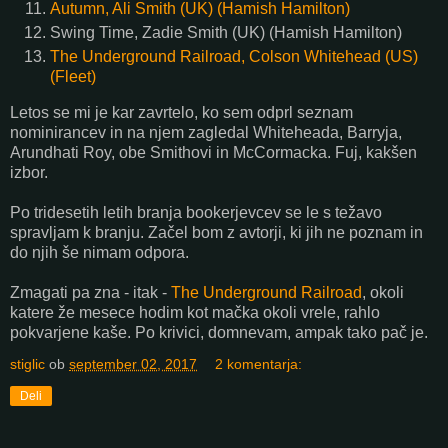
Autumn, Ali Smith (UK) (Hamish Hamilton)
Swing Time, Zadie Smith (UK) (Hamish Hamilton)
The Underground Railroad, Colson Whitehead (US)
(Fleet)
Letos se mi je kar zavrtelo, ko sem odprl seznam
nominirancev in na njem zagledal Whiteheada, Barryja,
Arundhati Roy, obe Smithovi in McCormacka. Fuj, kakšen
izbor.
Po tridesetih letih branja bookerjevcev se le s težavo
spravljam k branju. Začel bom z avtorji, ki jih ne poznam in
do njih še nimam odpora.
Zmagati pa zna - itak -
The Underground Railroad
, okoli
katere že mesece hodim kot mačka okoli vrele, rahlo
pokvarjene kaše. Po krivici, domnevam, ampak tako pač je.
stiglic
ob
september 02, 2017
2 komentarja:
Deli