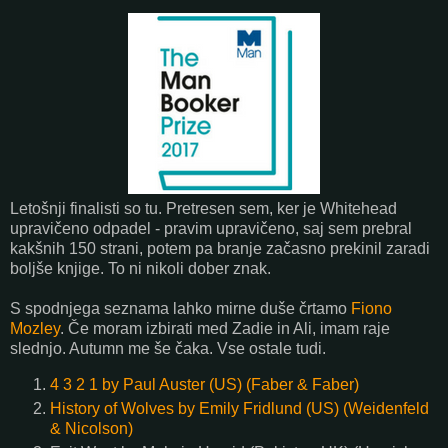
Letošnji finalisti so tu. Pretresen sem, ker je Whitehead
upravičeno odpadel - pravim upravičeno, saj sem prebral
kakšnih 150 strani, potem pa branje začasno prekinil zaradi
boljše knjige. To ni nikoli dober znak.
S spodnjega seznama lahko mirne duše črtamo
Fiono
Mozley
. Če moram izbirati med Zadie in Ali, imam raje
slednjo. Autumn me še čaka. Vse ostale tudi.
4 3 2 1 by Paul Auster (US) (Faber & Faber)
History of Wolves by Emily Fridlund (US) (Weidenfeld
& Nicolson)