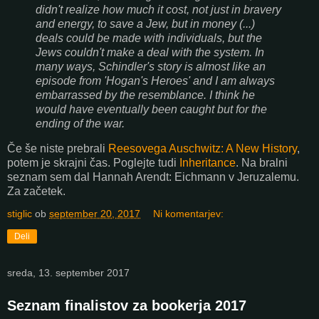
didn't realize how much it cost, not just in bravery
and energy, to save a Jew, but in money (...)
deals could be made with individuals, but the
Jews couldn't make a deal with the system. In
many ways, Schindler's story is almost like an
episode from 'Hogan's Heroes' and I am always
embarrassed by the resemblance. I think he
would have eventually been caught but for the
ending of the war.
Če še niste prebrali
Reesovega Auschwitz: A New History
,
potem je skrajni čas. Poglejte tudi
Inheritance
. Na bralni
seznam sem dal Hannah Arendt: Eichmann v Jeruzalemu.
Za začetek.
stiglic
ob
september 20, 2017
Ni komentarjev:
Deli
sreda, 13. september 2017
Seznam finalistov za bookerja 2017