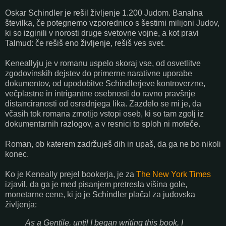
Oskar Schindler je rešil življenje 1.200 Judom. Banalna
številka, če potegnemo vzporednico s šestimi milijoni Judov,
ki so izginili v norosti druge svetovne vojne, a kot pravi
Talmud: če rešiš eno življenje, rešiš ves svet.
Keneallyju je v romanu uspelo skoraj vse, od osvetlitve
zgodovinskih dejstev do primerne narativne uporabe
dokumentov, od upodobitve Schindlerjeve kontroverzne,
večplastne in intrigantne osebnosti do ravno pravšnje
distanciranosti od osrednjega lika. Zazdelo se mi je, da
včasih tok romana zmotijo vstopi oseb, ki so tam zgolj iz
dokumentarnih razlogov, a v resnici to sploh ni moteče.
Roman, ob katerem zadržuješ dih in upaš, da ga ne bo nikoli
konec.
Ko je Keneally prejel bookerja, je za
The New York Times
izjavil, da ga je med pisanjem pretresla višina gole,
monetarne cene, ki jo je Schindler plačal za judovska
življenja:
As a Gentile, until I began writing this book, I