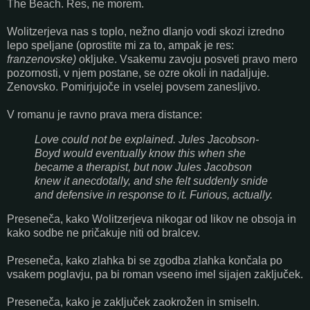
The Beach. Res, ne morem.
Wolitzerjeva nas s toplo, nežno dlanjo vodi skozi izredno
lepo speljane (oprostite mi za to, ampak je res:
franzenovske)
okljuke. Vsakemu zavoju posveti pravo mero
pozornosti, v njem postane, se ozre okoli in nadaljuje.
Zenovsko. Pomirjujoče in vselej povsem zanesljivo.
V romanu je ravno prava mera distance:
Love could not be explained. Jules Jacobson-
Boyd would eventually know this when she
became a therapist, but now Jules Jacobson
knew it anecdotally, and she felt suddenly snide
and defensive in response to it. Furious, actually.
Preseneča, kako Wolitzerjeva nikogar od likov ne obsoja in
kako sodbe ne pričakuje niti od bralcev.
Preseneča, kako zlahka bi se zgodba zlahka končala po
vsakem poglavju, pa bi roman vseeno imel sijajen zaključek.
Preseneča, kako je zaključek zaokrožen in smiseln.