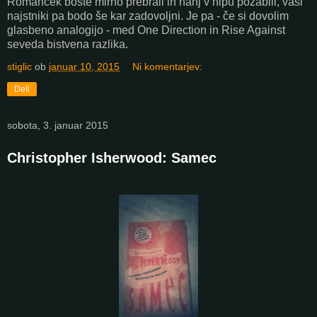
Romanček boste mirno prebrali in nanj v hipu pozabili, vaši
najstniki pa bodo še kar zadovoljni. Je pa - če si dovolim
glasbeno analogijo - med One Direction in Rise Against
seveda bistvena razlika.
stiglic
ob
januar 10, 2015
Ni komentarjev:
Deli
sobota, 3. januar 2015
Christopher Isherwood: Samec