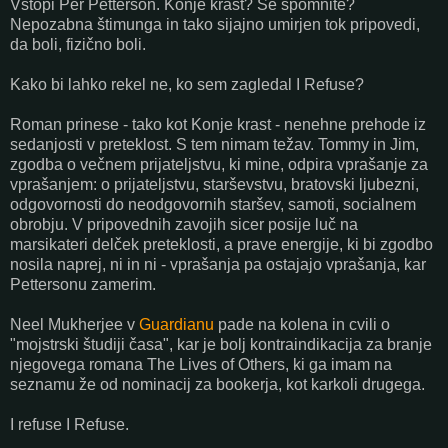
Vstopi Per Petterson. Konje krast? Se spomnite?
Nepozabna štimunga in tako sijajno umirjen tok pripovedi,
da boli, fizično boli.
Kako bi lahko rekel ne, ko sem zagledal I Refuse?
Roman prinese - tako kot Konje krast - nenehne prehode iz
sedanjosti v preteklost. S tem nimam težav. Tommy in Jim,
zgodba o večnem prijateljstvu, ki mine, odpira vprašanje za
vprašanjem: o prijateljstvu, starševstvu, bratovski ljubezni,
odgovornosti do neodgovornih staršev, samoti, socialnem
obrobju. V pripovednih zavojih sicer posije luč na
marsikateri delček preteklosti, a prave energije, ki bi zgodbo
nosila naprej, ni in ni - vprašanja pa ostajajo vprašanja, kar
Pettersonu zamerim.
Neel Mukherjee v
Guardianu
pade na kolena in cvili o
"mojstrski študiji časa", kar je bolj kontraindikacija za branje
njegovega romana The Lives of Others, ki ga imam na
seznamu že od nominacij za bookerja, kot karkoli drugega.
I refuse I Refuse.