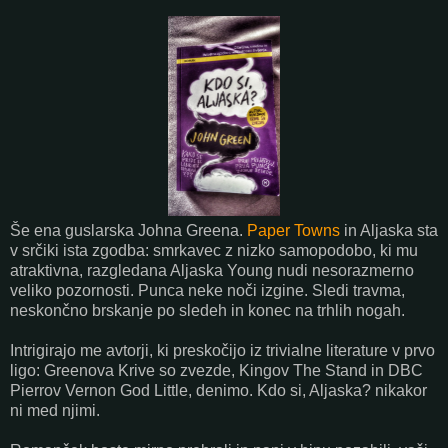
Še ena guslarska Johna Greena.
Paper Towns
in Aljaska sta
v srčiki ista zgodba: smrkavec z nizko samopodobo, ki mu
atraktivna, razgledana Aljaska Young nudi nesorazmerno
veliko pozornosti. Punca neke noči izgine. Sledi travma,
neskončno brskanje po sledeh in konec na trhlih nogah.
Intrigirajo me avtorji, ki preskočijo iz trivialne literature v prvo
ligo: Greenova Krive so zvezde, Kingov The Stand in DBC
Pierrov Vernon God Little, denimo. Kdo si, Aljaska? nikakor
ni med njimi.