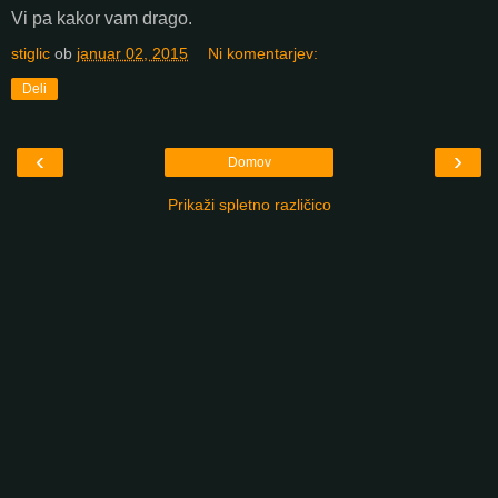
Vi pa kakor vam drago.
stiglic
ob
januar 02, 2015
Ni komentarjev:
Deli
‹
›
Domov
Prikaži spletno različico