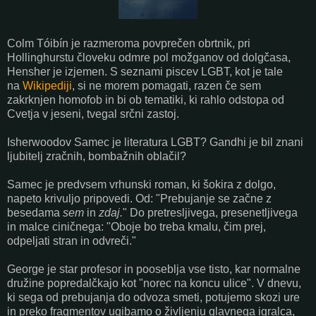
Colm Tóibín je razmeroma povprečen obrtnik, pri
Hollinghurstu človeku odmre pol možganov od dolgčasa,
Hensher je izjemen. S seznami piscev LGBT, kot je tale
na
Wikipediji
, si ne morem pomagati, razen če sem
zakrknjen homofob in bi ob tematiki, ki rahlo odstopa od
Cvetja v jeseni, tvegal srčni zastoj.
Isherwoodov Samec je literatura LGBT? Gandhi je bil znani
ljubitelj zračnih, bombažnih oblačil?
Samec je predvsem vrhunski roman, ki šokira z dolgo,
napeto krivuljo pripovedi. Od: "Prebujanje se začne z
besedama
sem
in
zdaj.
" Do pretresljivega, presenetljivega
in malce ciničnega: "Oboje bo treba kmalu, čim prej,
odpeljati stran in odvreči."
George je star profesor in pooseblja vse tisto, kar normalne
družine popredalčkajo kot "norec na koncu ulice". V dnevu,
ki sega od prebujanja do odvoza smeti, potujemo skozi ure
in preko fragmentov ugibamo o življenju glavnega igralca,