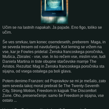
Učim se na lastnih napakah. Ja pajade. Eno figo, toliko se
učim.
Še ves smrkav, tam konec osemdesetih, preberem Maga, in
se seveda tresem od navdušenja. Kot leming se vržem na
vse, kar je Fowles pridelal: Ženska francoskega poročnika,
Mušica, Zbiralec - vse, vse. In ko rečem vse, mislim vse, tudi
Daniela Martina in tiste obupne starčevske marnje The
Aristos. Rezultat: Mag in Ženska francoskega poročnika sta
sijajna, od vsega ostalega pa boli glava.
Potem denimo Franzen: od Popravkov se mi je mešalo, zato
sem seveda takoj moral prebrati še The Twenty-Seventh
City, Strong Motion, Freedom in kajpak The Discomfort
Zone. Oho, presenečenje: samo še Freedom je sijajna, vse
ostalo ...