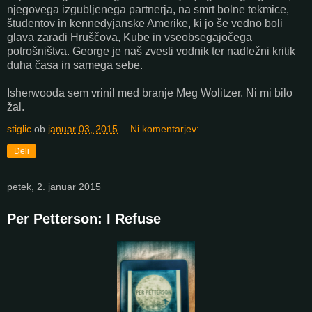
njegovega izgubljenega partnerja, na smrt bolne tekmice,
študentov in kennedyjanske Amerike, ki jo še vedno boli
glava zaradi Hruščova, Kube in vseobsegajočega
potrošništva. George je naš zvesti vodnik ter nadležni kritik
duha časa in samega sebe.
Isherwooda sem vrinil med branje Meg Wolitzer. Ni mi bilo
žal.
stiglic
ob
januar 03, 2015
Ni komentarjev:
Deli
petek, 2. januar 2015
Per Petterson: I Refuse