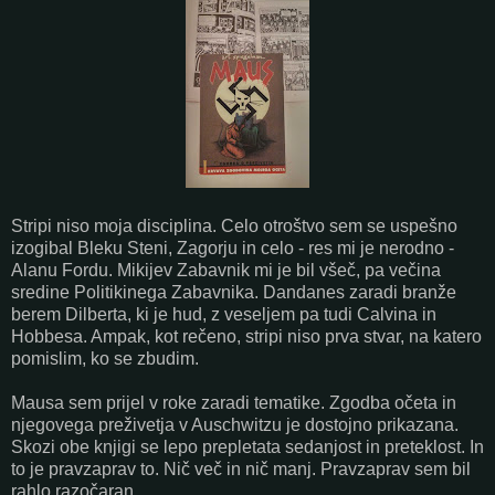
Stripi niso moja disciplina. Celo otroštvo sem se uspešno
izogibal Bleku Steni, Zagorju in celo - res mi je nerodno -
Alanu Fordu. Mikijev Zabavnik mi je bil všeč, pa večina
sredine Politikinega Zabavnika. Dandanes zaradi branže
berem Dilberta, ki je hud, z veseljem pa tudi Calvina in
Hobbesa. Ampak, kot rečeno, stripi niso prva stvar, na katero
pomislim, ko se zbudim.
Mausa sem prijel v roke zaradi tematike. Zgodba očeta in
njegovega preživetja v Auschwitzu je dostojno prikazana.
Skozi obe knjigi se lepo prepletata sedanjost in preteklost. In
to je pravzaprav to. Nič več in nič manj. Pravzaprav sem bil
rahlo razočaran.