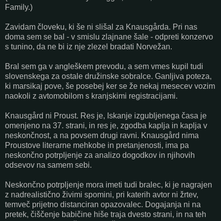
Family.)
Zavidam človeku, ki še ni slišal za Knausgårda. Pri nas
doma sem se bal - v smislu zlajnane šale - odpreti konzervo
s tunino, da ne bi iz nje zlezel bradati Norvežan.
Bral sem ga v angleškem prevodu, a sem vmes kupil tudi
slovenskega za ostale družinske sobralce. Ganljiva poteza,
ki marsikaj pove, še posebej ker se že nekaj mesecev vozim
naokoli z avtomobilom s kranjskimi registracijami.
Knausgård ni Proust. Res je, Iskanje izgubljenega časa je
omenjeno na 37. strani, in res je, zgodba kaplja in kaplja v
neskončnost, a na povsem drugi ravni. Knausgård nima
Proustove literarne mehkobe in pretanjenosti, ima pa
neskončno potrpljenje za analizo dogodkov in njihovih
odsevov na samem sebi.
Neskončno potrpljenje mora imeti tudi bralec, ki je nagrajen
z nadrealistično živimi spomini, pri katerih avtor ni žrtev,
temveč prijetno distanciran opazovalec. Dogajanja ni na
pretek, čiščenje babičine hiše traja dvesto strani, in na teh