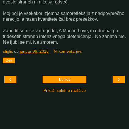
dvesto straneh ni ničesar odveč.
Moj boj je vsekakor izjemna samorefleksija z nadpovprečno
naracijo, a razen kvantitete žal brez presežkov.
Zapodil sem se v drugi del, A Man in Love, in odnehal po
tridesetih straneh intenzivnega pleteničenja. Ne zanima me.
Ne ljubi se mi. Ne zmorem.
stiglic
ob
januar 06, 2016
Ni komentarjev:
Deli
‹
›
Domov
Prikaži spletno različico