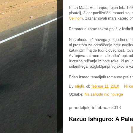
Erich Maria Remarque, rojen leta 18
pisatelj, čigar pacifistični romani 
Célinom
, zaznamovali marsikatero br
Remarque zame tokrat prvič v izvirnik
Na zahodu nič novega je zgodba o ml
ni prostora za odraščanje brez naglic
kataklizmi najde tudi človečnost, to
Avtorjeva razmeroma "kratka" epizoda 
izvrstno pričanje iz prve roke, ki mu g
šolarskega razglabljanja vojakov o vz
Eden izmed temeljnih romanov prejšnj
By
stiglic
ob
februar 11, 2018
Ni k
Oznake:
Na zahodu nič novega
ponedeljek, 5. februar 2018
Kazuo Ishiguro: A Pale