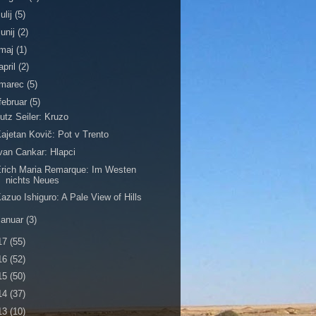
julij
(5)
junij
(2)
maj
(1)
april
(2)
marec
(5)
februar
(5)
utz Seiler: Kruzo
ajetan Kovič: Pot v Trento
van Cankar: Hlapci
rich Maria Remarque: Im Westen
nichts Neues
azuo Ishiguro: A Pale View of Hills
januar
(3)
17
(55)
16
(52)
15
(50)
14
(37)
13
(10)