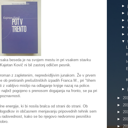
►
►
►
►
►
▼
L
K
 vsaka beseda je na svojem mestu in pri vsakem stavku
I
Kajetan Kovič ni bil zastonj odličen pesnik.
E
 roman z zapletenim, nepredvidljivim junakom. Že v prvem
K
e ob pretiranih prešuštniških izpadih Franca M., pri "tihem
z vabljivo mislijo na odlaganje knjige nazaj na police.
►
je najbrž pogojeno s prenosom dogajanja na fronto, se pa pri
spoznavnosti.
►
20
►
20
nergije, ki bi nosila bralca od strani do strani. Ob
dogodkov in občasnem menjavanju pripovednih tehnik sem
►
20
za radovednost, kako se bo njegovo nedvomno pesniško
►
20
dobro.
►
20