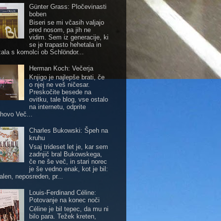
Günter Grass: Pločevinasti
boben
Biseri se mi včasih valjajo
pred nosom, pa jih ne
vidim. Sem iz generacije, ki
se je trapasto hehetala in
zala s komolci ob Schlöndor...
Herman Koch: Večerja
Knjigo je najlepše brati, če
o njej ne veš ničesar.
Preskočite besede na
ovitku, tale blog, vse ostalo
na internetu, odprite
hovo Več...
Charles Bukowski: Špeh na
kruhu
Vsaj trideset let je, kar sem
zadnjič bral Bukowskega,
če ne še več, in stari norec
je še vedno enak, kot je bil:
alen, neposreden, pr...
Louis-Ferdinand Céline:
Potovanje na konec noči
Céline je bil tepec, da mu ni
bilo para. Težek kreten,