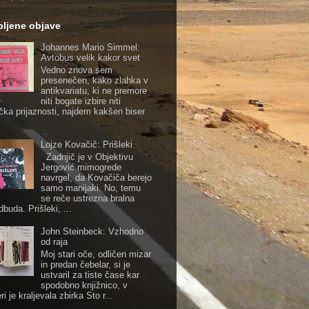
ubljene objave
Johannes Mario Simmel:
Avtobus velik kakor svet
Vedno znova sem
presenečen, kako zlahka v
antikvariatu, ki ne premore
niti bogate izbire niti
čka prijaznosti, najdem kakšen biser
Lojze Kovačič: Prišleki
Zadnjič je v Objektivu
Jergović mimogrede
navrgel, da Kovačiča berejo
samo manijaki. No, temu
se reče ustrezna bralna
buda. Prišleki, ...
John Steinbeck: Vzhodno
od raja
Moj stari oče, odličen mizar
in predan čebelar, si je
ustvaril za tiste čase kar
spodobno knjižnico, v
ri je kraljevala zbirka Sto r...