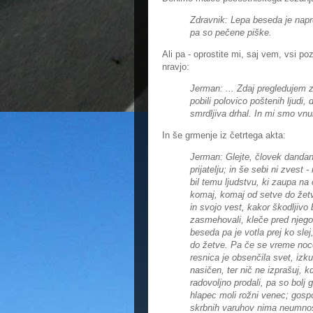
Zdravnik: Lepa beseda je napr
pa so pečene piške.
Ali pa - oprostite mi, saj vem, vsi 
nravjo:
Jerman: ... Zdaj pregledujem z
pobili polovico poštenih ljudi, 
smrdljiva drhal. In mi smo vnu
In še grmenje iz četrtega akta:
Jerman: Glejte, človek dandan
prijatelju; in še sebi ni zvest 
bil temu ljudstvu, ki zaupa na 
komaj, komaj od setve do žetve,
in svojo vest, kakor škodljivo
zasmehovali, kleče pred njegov
beseda pa je votla prej ko slej
do žetve. Pa če se vreme nocoj
resnica je obsenčila svet, izku
nasičen, ter nič ne izprašuj, kd
radovoljno prodali, pa so bolj
hlapec moli rožni venec; gosp
skrbnih varuhov nima neumnost;