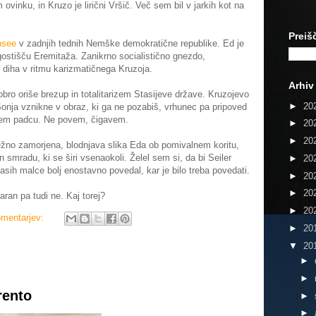
ovinku, in Kruzo je lirični Vršič. Več sem bil v jarkih kot na
Preiš
nsee
v zadnjih tednih Nemške demokratične republike. Ed je
 gostišču Eremitaža. Zanikrno socialistično gnezdo,
iha v ritmu karizmatičnega Kruzoja.
Arhiv
ro oriše brezup in totalitarizem Stasijeve države. Kruzojevo
►
20
Sonja vznikne v obraz, ki ga ne pozabiš, vrhunec pa pripoved
kem padcu. Ne povem, čigavem.
►
20
►
20
ežno zamorjena, blodnjava slika Eda ob pomivalnem koritu,
in smradu, ki se širi vsenaokoli. Želel sem si, da bi Seiler
►
20
časih malce bolj enostavno povedal, kar je bilo treba povedati.
►
20
►
20
ran pa tudi ne. Kaj torej?
►
20
omentarjev:
►
20
▼
20
►
►
rento
►
►