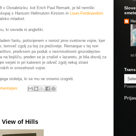
98 v Osnabrücku kot Erich Paul Remark, je bil nemški
Slove
smete
so, skupaj s Hansom Hellmutom Kirstom in
Louis-Ferdinandom
alsko mladost.
He
u, ki seveda ni angleški.
adem fantu, potisnjenem v norost prve svetovne vojne, kjer
e, temveč zgolj za boj za preživetje. Remarque v tej nori
varištvo, predvsem pa poduk o nesmiselnosti grozodejstev.
so 
na bojišču, preden se je znašel v lazaretu, je bila dovolj za
re verjeti in pri katerem je odveč zgolj nekaj strani
rokih in smiselnosti vojne.
Trans
ega stoletja, ki se mu ne smemo izogniti.
Power
omentarjev:
Prija
 View of Hills