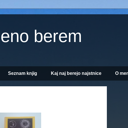
jeno berem
Seznam knjig
Kaj naj berejo najstnice
O men