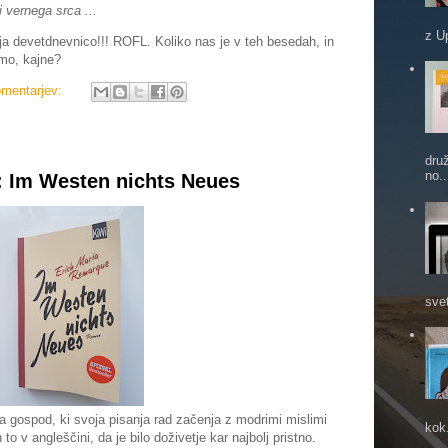
i vernega srca ...
z U
a devetdnevnico!!! ROFL. Koliko nas je v teh besedah, in
mo, kajne?
omentarjev:
dru
no..
: Im Westen nichts Neues
sve
 gospod, ki svoja pisanja rad začenja z modrimi mislimi
kok.
to v angleščini, da je bilo doživetje kar najbolj pristno.