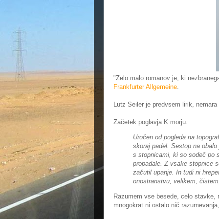
"Zelo malo romanov je, ki nezbranega
Frankfurter Allgemeine
.
Lutz Seiler je predvsem lirik, nemar
Začetek poglavja K morju:
Uročen od pogleda na topografi
skoraj padel. Sestop na obalo 
s stopnicami, ki so sodeč po svo
propadale. Z vsake stopnice s
začutil upanje. In tudi ni hr
onostranstvu, velikem, čiste
Razumem vse besede, celo stavke, r
mnogokrat ni ostalo nič razumevanja, 