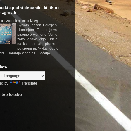
nski spletni dnevniki, ki jih ne
 zgrešiti
rmionin literarni blog
Sylvain Tesson: Poletje s
Homerjem
-
To poletje vsi
pišemo o Homerju. Vemo,
zakaj je tako. Žiga Turk je
na Iksu napisal – pišem
po spominu: *»Naši dedje
brali Homerja v originalu, očetje ...
late
ed by
Translate
vite zlorabo