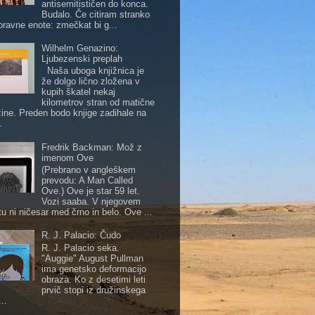
antisemitističen do konca.
Budalo. Če citiram stranko
pravne enote: zmečkat bi g...
Wilhelm Genazino:
Ljubezenski preplah
Naša uboga knjižnica je
že dolgo lično zložena v
kupih škatel nekaj
kilometrov stran od matične
žine. Preden bodo knjige zadihale na
.
Fredrik Backman: Mož z
imenom Ove
(Prebrano v angleškem
prevodu: A Man Called
Ove.) Ove je star 59 let.
Vozi saaba. V njegovem
tu ni ničesar med črno in belo. Ove ...
R. J. Palacio: Čudo
R. J. Palacio seka.
"Auggie" August Pullman
ima genetsko deformacijo
obraza. Ko z desetimi leti
prvič stopi iz družinskega
..