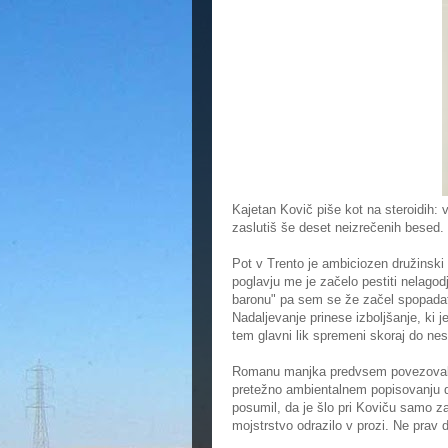
Kajetan Kovič piše kot na steroidih:
zaslutiš še deset neizrečenih besed. 
Pot v Trento je ambiciozen družinski
poglavju me je začelo pestiti nelagodj
baronu" pa sem se že začel spopadati 
Nadaljevanje prinese izboljšanje, ki 
tem glavni lik spremeni skoraj do ne
Romanu manjka predvsem povezovalne e
pretežno ambientalnem popisovanju 
posumil, da je šlo pri Koviču samo 
mojstrstvo odrazilo v prozi. Ne prav 