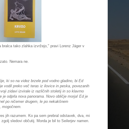
 bralca tako zlahka izvržejo," pravi Lorenz Jäger v
a zato. Nemara ne.
je, ki so na videz brzele pod vodno gladino, bi Ed
je vodil preko več teras iz ilovice in peska, povezanih
ji zidavi izvirale iz različnih stoletij in so klavrno
e je odprla nova panorama. Novo obličje morja! Ed je
epenel po ničemer drugem, le po nekakšnem
m, mogočnem.
es jih razumem. Ko pa sem prebral odstavek, dva, mi
zgolj sledovi občutij. Morda je bil to Seilerjev namen.