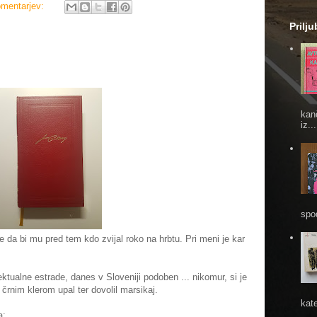
omentarjev:
Prilj
kan
iz...
spod
 da bi mu pred tem kdo zvijal roko na hrbtu. Pri meni je kar
ektualne estrade, danes v Sloveniji podoben ... nikomur, si je
 črnim klerom upal ter dovolil marsikaj.
kate
a: