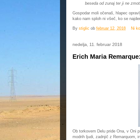
beseda od zunaj ter ji ne zmot
Gospodar moli očenaš, hlapec opravlj
kako nam sploh ni všeč, ko se najde
By
stiglic
ob
februar 12, 2018
Ni k
nedelja, 11. februar 2018
Erich Maria Remarque
Ob torkovem Delu pride Ona, v Oni pa
modrih ljudi, zadnjič z Remarquom, in 