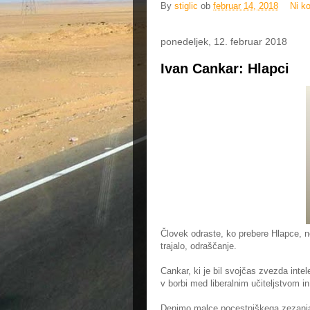
By
stiglic
ob
februar 14, 2018
Ni k
ponedeljek, 12. februar 2018
Ivan Cankar: Hlapci
Človek odraste, ko prebere Hlapce, ne
trajalo, odraščanje.
Cankar, ki je bil svojčas zvezda intel
v borbi med liberalnim učiteljstvom in
Denimo malce pocestniškega zezanj