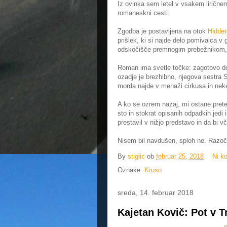
Iz ovinka sem letel v vsakem liričnem 
romaneskni cesti.
Zgodba je postavljena na otok
Hidde
prišlek, ki si najde delo pomivalca v
odskočišče premnogim prebežnikom, d
Roman ima svetle točke: zagotovo dob
ozadje je brezhibno, njegova sestra 
morda najde v menaži cirkusa in ne
A ko se ozrem nazaj, mi ostane pret
sto in stokrat opisanih odpadkih jedi 
prestavil v nižjo predstavo in da bi v
Nisem bil navdušen, sploh ne. Razoča
By
stiglic
ob
februar 25, 2018
Ni k
Oznake:
Kruso
sreda, 14. februar 2018
Kajetan Kovič: Pot v T