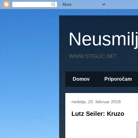
Neusmil
WWW.STIGLIC.NET
Domov
Priporočam
nedelja, 25. februar 2018
Lutz Seiler: Kruzo