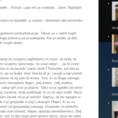
edek ...
Komar: Lepa reč je svoboda ...
Geni: Najboljše
poznamo ta navedek, a vseeno - besnenje nad slovensko
dre
godovino protireformacije. Takrat so v naših krajih
druga polovica pa je pobegnila. Kar je ostalo, je bila
ki svojih dedov.
ašnji še svojemu najbližjemu ni zvest, ne bratu ne
Koc
- ne svojemu spoznanju, ne svoji naturi ... pa bi zvest
oko in na besedo, kakor otrok? Pomislite, pol leta je
 pa so ljudje, brez števila jih je, zavrgli svojo pamet
 breme na tej poti do kruha. Tisti, ki so Boga samega
imi nevrednimi hlapci; prej kletev, zdaj molitev;
, zakaj njih srce je prazno. Tako se je zgodilo od setve
 zasukne, bodo preklinjali, ki so še davi molili. Nova
brut
šen človek mi jo je razložil: hlapčuj, da bo napojen in
o ti je gospodar in kaj ti ukazuje! Hlapci, ki so se
 goreči od gospodarja samega. Gospodar se prekriža,
odar moli očenaš, hlapec opravlja devetdnevnico. Bolj
 noč in dan stoje pred njenimi durmi, da je ne zaloti