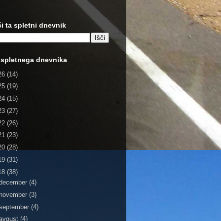
či ta spletni dnevnik
 spletnega dnevnika
26
(14)
25
(19)
24
(15)
23
(27)
22
(26)
21
(23)
20
(28)
19
(31)
18
(38)
december
(4)
november
(3)
september
(4)
avgust
(4)