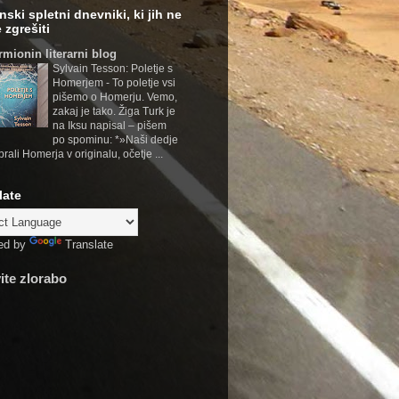
nski spletni dnevniki, ki jih ne
 zgrešiti
rmionin literarni blog
Sylvain Tesson: Poletje s
Homerjem
-
To poletje vsi
pišemo o Homerju. Vemo,
zakaj je tako. Žiga Turk je
na Iksu napisal – pišem
po spominu: *»Naši dedje
brali Homerja v originalu, očetje ...
late
ed by
Translate
vite zlorabo