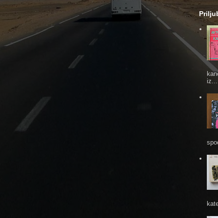
Prilj
kan
iz...
spod
kate