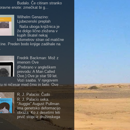
Budalo. Če citiram stranko
pravne enote: zmečkat bi g...
Wilhelm Genazino:
Ljubezenski preplah
Naša uboga knjižnica je
že dolgo lično zložena v
kupih škatel nekaj
kilometrov stran od matične
žine. Preden bodo knjige zadihale na
.
Fredrik Backman: Mož z
imenom Ove
(Prebrano v angleškem
prevodu: A Man Called
Ove.) Ove je star 59 let.
Vozi saaba. V njegovem
tu ni ničesar med črno in belo. Ove ...
R. J. Palacio: Čudo
R. J. Palacio seka.
"Auggie" August Pullman
ima genetsko deformacijo
obraza. Ko z desetimi leti
prvič stopi iz družinskega
..