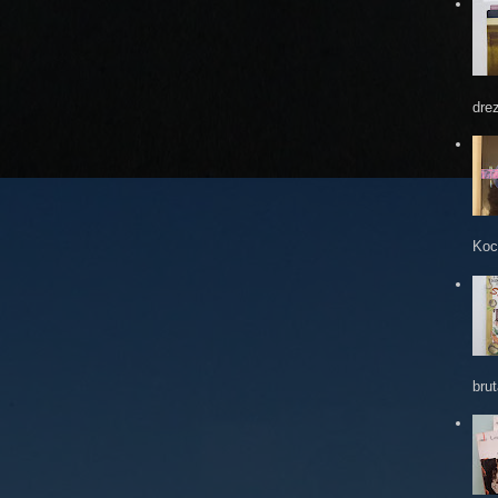
dre
Koc
brut