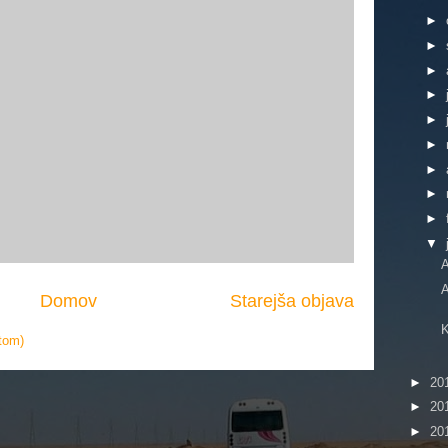
►
►
►
►
►
►
►
►
►
▼
A
A
Domov
Starejša objava
K
tom)
►
20
►
20
►
20