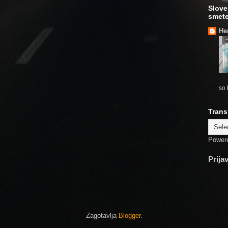
Slove
smete
He
so 
Trans
Power
Prija
Zagotavlja
Blogger
.