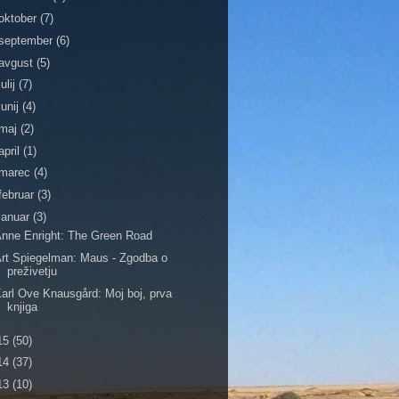
oktober
(7)
september
(6)
avgust
(5)
julij
(7)
junij
(4)
maj
(2)
april
(1)
marec
(4)
februar
(3)
januar
(3)
nne Enright: The Green Road
rt Spiegelman: Maus - Zgodba o
preživetju
arl Ove Knausgård: Moj boj, prva
knjiga
15
(50)
14
(37)
13
(10)