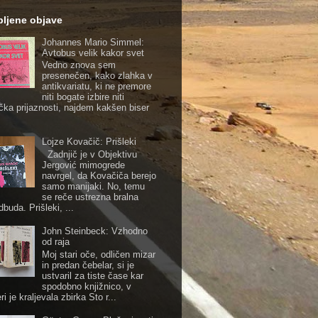
ubljene objave
Johannes Mario Simmel:
Avtobus velik kakor svet
Vedno znova sem
presenečen, kako zlahka v
antikvariatu, ki ne premore
niti bogate izbire niti
čka prijaznosti, najdem kakšen biser
Lojze Kovačič: Prišleki
Zadnjič je v Objektivu
Jergović mimogrede
navrgel, da Kovačiča berejo
samo manijaki. No, temu
se reče ustrezna bralna
buda. Prišleki, ...
John Steinbeck: Vzhodno
od raja
Moj stari oče, odličen mizar
in predan čebelar, si je
ustvaril za tiste čase kar
spodobno knjižnico, v
ri je kraljevala zbirka Sto r...