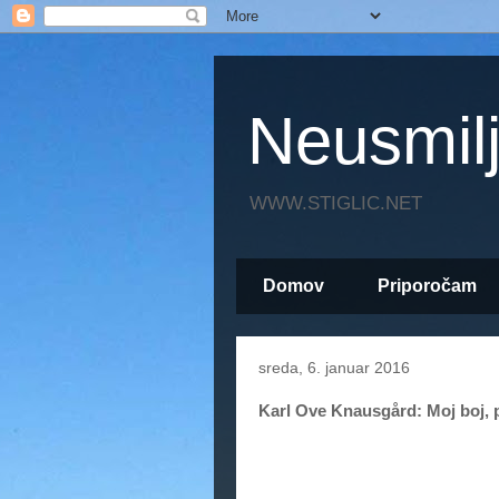
Neusmil
WWW.STIGLIC.NET
Domov
Priporočam
sreda, 6. januar 2016
Karl Ove Knausgård: Moj boj, p