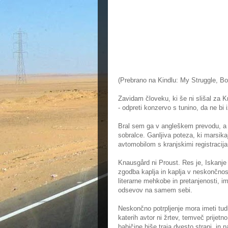
(Prebrano na Kindlu: My Struggle, Bo
Zavidam človeku, ki še ni slišal za 
- odpreti konzervo s tunino, da ne bi 
Bral sem ga v angleškem prevodu, a 
sobralce. Ganljiva poteza, ki marsik
avtomobilom s kranjskimi registracija
Knausgård ni Proust. Res je, Iskanje 
zgodba kaplja in kaplja v neskončno
literarne mehkobe in pretanjenosti, i
odsevov na samem sebi.
Neskončno potrpljenje mora imeti tudi 
katerih avtor ni žrtev, temveč prijetn
babičine hiše traja dvesto strani, in 