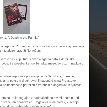
ok 1, A Death in the Family.)
Knausgårda. Pri nas doma sem se bal - v smislu zlajnane šale
iz nje zlezel bradati Norvežan.
sem vmes kupil tudi slovenskega za ostale družinske
aj pove, še posebej ker se že nekaj mesecev vozim naokoli z
mi.
izgubljenega časa je omenjeno na 37. strani, in res je,
st, a na povsem drugi ravni. Knausgård nima Proustove
ma pa neskončno potrpljenje za analizo dogodkov in njihovih
bralec, ki je nagrajen z nadrealistično živimi spomini, pri
o distanciran opazovalec. Dogajanja ni na pretek, čiščenje
na teh dvesto straneh ni ničesar odveč.