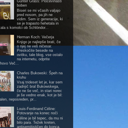
Günter Grass: Pločevinasti
boben
Biseri se mi včasih valjajo
pred nosom, pa jih ne
vidim. Sem iz generacije, ki
se je trapasto hehetala in
zala s komolci ob Schlöndor...
Herman Koch: Večerja
Knjigo je najlepše brati, če
o njej ne veš ničesar.
Preskočite besede na
ovitku, tale blog, vse ostalo
na internetu, odprite
hovo Več...
Charles Bukowski: Špeh na
kruhu
Vsaj trideset let je, kar sem
zadnjič bral Bukowskega,
če ne še več, in stari norec
je še vedno enak, kot je bil:
alen, neposreden, pr...
Louis-Ferdinand Céline:
Potovanje na konec noči
Céline je bil tepec, da mu ni
bilo para. Težek kreten,
antisemitističen do konca.