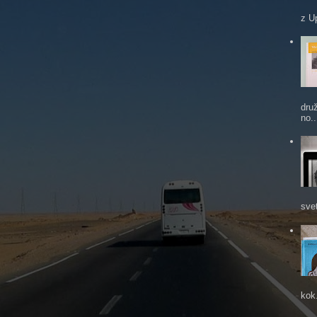
z U
dru
no..
sve
kok.