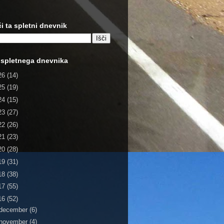
či ta spletni dnevnik
 spletnega dnevnika
26
(14)
25
(19)
24
(15)
23
(27)
22
(26)
21
(23)
20
(28)
19
(31)
18
(38)
17
(55)
16
(52)
december
(6)
november
(4)