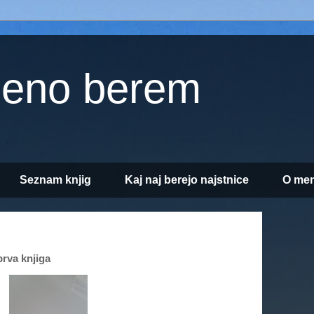
jeno berem
Seznam knjig
Kaj naj berejo najstnice
O men
rva knjiga