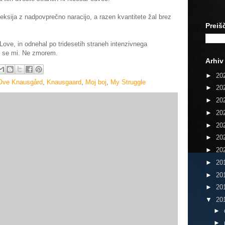
eksija z nadpovprečno naracijo, a razen kvantitete žal brez
Preiš
Love, in odnehal po tridesetih straneh intenzivnega
i se mi. Ne zmorem.
Arhiv
►
20
 Ove Knausgård
,
Knausgaard
,
Moj boj
,
My Struggle
►
20
►
20
►
20
►
20
►
20
►
20
►
20
►
20
►
20
▼
20
►
►