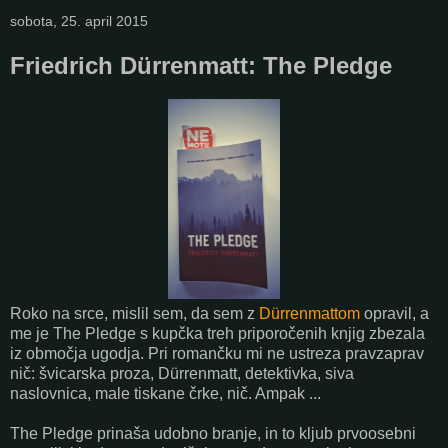
sobota, 25. april 2015
Friedrich Dürrenmatt: The Pledge
Roko na srce, mislil sem, da sem z
Dürrenmattom
opravil, a
me je The Pledge s kupčka treh priporočenih knjig zbezala
iz območja ugodja. Pri romančku mi ne ustreza pravzaprav
nič: švicarska proza, Dürrenmatt, detektivka, siva
naslovnica, male tiskane črke, nič. Ampak ...
The Pledge prinaša udobno branje, in to kljub prvoosebni