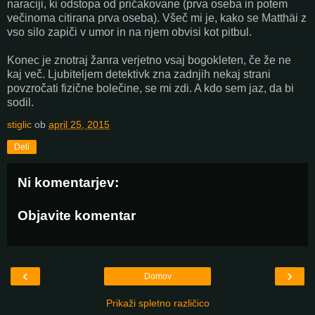
naraciji, ki odstopa od pričakovane (prva oseba in potem
večinoma citirana prva oseba). Všeč mi je, kako se Matthäi z
vso silo zapiči v umor in na njem obvisi kot pitbul.
Konec je znotraj žanra verjetno vsaj bogokleten, če že ne
kaj več. Ljubiteljem detektivk zna zadnjih nekaj strani
povzročati fizične bolečine, se mi zdi. A kdo sem jaz, da bi
sodil.
stiglic
ob
april 25, 2015
Deli
Ni komentarjev:
Objavite komentar
‹
›
Domov
Prikaži spletno različico