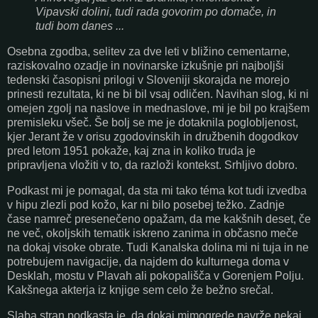
Vipavski dolini, tudi rada govorim po domače, in
tudi bom danes ...
Osebna zgodba, selitev za dve leti v bližino cementarne,
raziskovalno ozadje in novinarske izkušnje pri najboljši
tedenski časopisni prilogi v Sloveniji skorajda ne morejo
prinesti rezultata, ki ne bi bil vsaj odličen. Navihan slog, ki ni
omejen zgolj na naslove in mednaslove, mi je bil po krajšem
premisleku všeč. Še bolj se me je dotaknila poglobljenost,
kjer Jerant že v orisu zgodovinskih in družbenih dogodkov
pred letom 1951 pokaže, kaj zna in koliko truda je
pripravljena vložiti v to, da razloži kontekst. Srhljivo dobro.
Podkast mi je pomagal, da sta mi tako téma kot tudi izvedba
v hipu zlezli pod kožo, kar ni bilo posebej težko. Zadnje
čase namreč presenečeno opažam, da me kakšnih deset, če
ne več, okoljskih tematik iskreno zanima in občasno meče
na dokaj visoke obrate. Tudi Kanalska dolina mi ni tuja in ne
potrebujem navigacije, da najdem do kulturnega doma v
Desklah, mostu v Plavah ali pokopališča v Gorenjem Polju.
Kakšnega akterja iz knjige sem celo že bežno srečal.
Slaba stran podkasta je, da dokaj mimogrede navrže nekaj