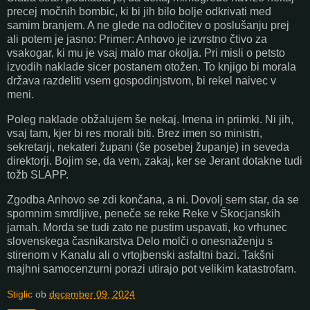
precej močnih bombic, ki bi jih bilo bolje odkrivati med
samim branjem. A ne glede na odločitev o poslušanju prej
ali potem je jasno: Primer: Anhovo je izvrstno čtivo za
vsakogar, ki mu je vsaj malo mar okolja. Pri misli o petsto
izvodih naklade sicer postanem otožen. To knjigo bi morala
država razdeliti vsem gospodinjstvom, bi rekel naivec v
meni.
Poleg naklade obžalujem še nekaj. Imena in priimki. Ni jih,
vsaj tam, kjer bi res morali biti. Brez imen so ministri,
sekretarji, nekateri župani (še posebej županje) in seveda
direktorji. Bojim se, da vem, zakaj, ker se Jerant dotakne tudi
tožb SLAPP.
Zgodba Anhovo se zdi končana, a ni. Dovolj sem star, da se
spomnim smrdljive, peneče se reke Reke v Škocjanskih
jamah. Morda se tudi zato ne pustim uspavati, ko vrhunec
slovenskega časnikarstva Delo molči o onesnaženju s
stirenom v Kanalu ali o vrtojbenski asfaltni bazi. Takšni
majhni samocenzurni porazi utirajo pot velikim katastrofam.
Stiglic
ob
december 09, 2024