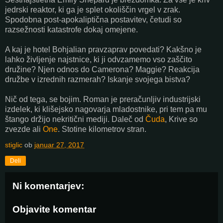
jedrski reaktor, ki ga je splet okoliščin vrgel v zrak.
Spodobna post-apokaliptična postavitev, četudi so
razsežnosti katastrofe dokaj omejene.
A kaj je hotel Bohjalian pravzaprav povedati? Kakšno je
lahko življenje najstnice, ki ji odvzamemo vso zaščito
družine? Njen odnos do Camerona? Maggie? Reakcija
družbe v izrednih razmerah? Iskanje svojega bistva?
Nič od tega, se bojim. Roman je preračunljiv industrijski
izdelek, ki klišejsko nagovarja mladostnike, pri tem pa mu
štango držijo nekritični mediji. Daleč od
Čuda
, Krive so
zvezde ali
One
. Stotine kilometrov stran.
stiglic
ob
januar 27, 2017
Deli
Ni komentarjev:
Objavite komentar