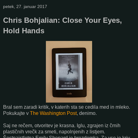
petek, 27. januar 2017
Chris Bohjalian: Close Your Eyes,
Hold Hands
Bral sem zaradi kritik, v katerih sta se cedila med in mleko.
Pokukajte v
The Washington Post
, denimo.
Saj ne rečem, otvoritev je krasna. Iglu, zgrajen iz črnih
plastičnih vrečk za smeti, napolnjenih z listjem.
Šestnajstletna Emily Shepard je brezdomka. Za vse je kriv