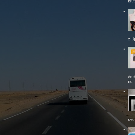
brut
z U
dru
no..
sve