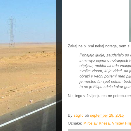
Zakaj ne bi bral nekaj norega, sem s
Prihajajo ljudje, zaudarjajo po 
in nimajo pojma o notranjosti 
otipljiva, mehka ali trda vnanj
svojim vinom, ki je videti, da j
obrazi v večni poltemi med pij
je mestno (in spet nekam bedas
to se je Filipu zdelo kakor g
Ne, tega v življenju res ne potrebuj
By
stiglic
ob
september 29, 2016
Oznake:
Miroslav Krleža
,
Vrnitev Fil