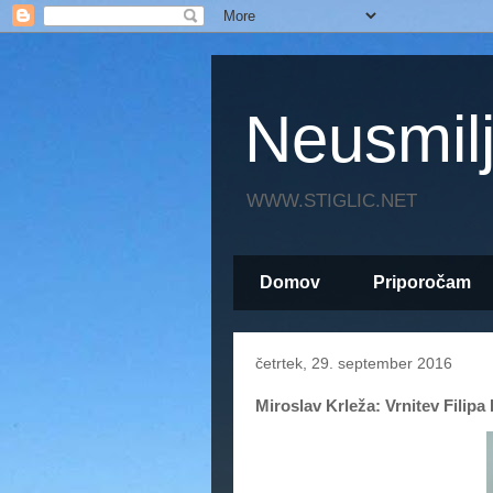
Neusmil
WWW.STIGLIC.NET
Domov
Priporočam
četrtek, 29. september 2016
Miroslav Krleža: Vrnitev Filipa