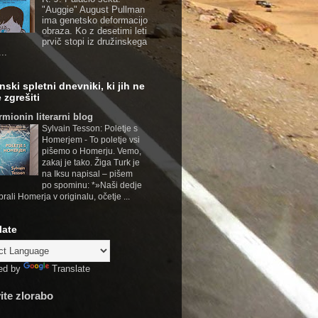
"Auggie" August Pullman
ima genetsko deformacijo
obraza. Ko z desetimi leti
prvič stopi iz družinskega
..
nski spletni dnevniki, ki jih ne
 zgrešiti
rmionin literarni blog
Sylvain Tesson: Poletje s
Homerjem
-
To poletje vsi
pišemo o Homerju. Vemo,
zakaj je tako. Žiga Turk je
na Iksu napisal – pišem
po spominu: *»Naši dedje
brali Homerja v originalu, očetje ...
late
ed by
Translate
vite zlorabo