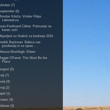
oktober
(7)
september
(6)
iroslav Krleža: Vrnitev Filipa
Latinowicza
ouis-Ferdinand Céline: Potovanje na
konec noči
bjavljeni so finalisti za bookerja 2016
redrik Backman: Babica vas
pozdravlja in se oprav...
ttessa Moshfegh: Eileen
aggie O'Farrel: This Must Be the
Place
avgust
(5)
julij
(7)
junij
(4)
maj
(2)
april
(1)
marec
(4)
februar
(3)