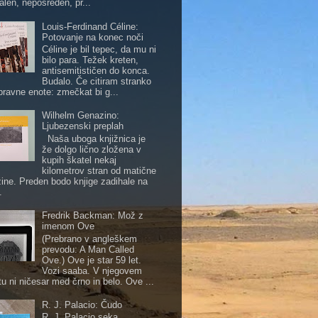
alen, neposreden, pr...
Louis-Ferdinand Céline:
Potovanje na konec noči
Céline je bil tepec, da mu ni
bilo para. Težek kreten,
antisemitističen do konca.
Budalo. Če citiram stranko
pravne enote: zmečkat bi g...
Wilhelm Genazino:
Ljubezenski preplah
Naša uboga knjižnica je
že dolgo lično zložena v
kupih škatel nekaj
kilometrov stran od matične
žine. Preden bodo knjige zadihale na
.
Fredrik Backman: Mož z
imenom Ove
(Prebrano v angleškem
prevodu: A Man Called
Ove.) Ove je star 59 let.
Vozi saaba. V njegovem
tu ni ničesar med črno in belo. Ove ...
R. J. Palacio: Čudo
R. J. Palacio seka.