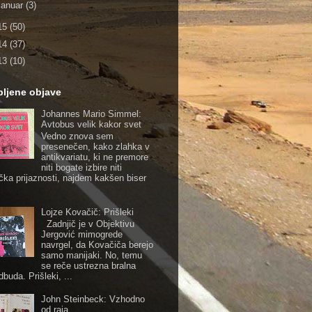
januar
(3)
15
(50)
14
(37)
13
(10)
ubljene objave
Johannes Mario Simmel:
Avtobus velik kakor svet
Vedno znova sem
presenečen, kako zlahka v
antikvariatu, ki ne premore
niti bogate izbire niti
čka prijaznosti, najdem kakšen biser
Lojze Kovačič: Prišleki
Zadnjič je v Objektivu
Jergović mimogrede
navrgel, da Kovačiča berejo
samo manijaki. No, temu
se reče ustrezna bralna
buda. Prišleki, ...
John Steinbeck: Vzhodno
od raja