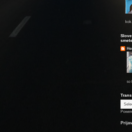
kok.
Slove
smete
He
so 
Trans
Power
Prija