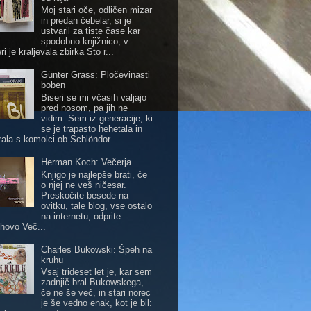
Moj stari oče, odličen mizar
in predan čebelar, si je
ustvaril za tiste čase kar
spodobno knjižnico, v
ri je kraljevala zbirka Sto r...
Günter Grass: Pločevinasti
boben
Biseri se mi včasih valjajo
pred nosom, pa jih ne
vidim. Sem iz generacije, ki
se je trapasto hehetala in
zala s komolci ob Schlöndor...
Herman Koch: Večerja
Knjigo je najlepše brati, če
o njej ne veš ničesar.
Preskočite besede na
ovitku, tale blog, vse ostalo
na internetu, odprite
hovo Več...
Charles Bukowski: Špeh na
kruhu
Vsaj trideset let je, kar sem
zadnjič bral Bukowskega,
če ne še več, in stari norec
je še vedno enak, kot je bil: