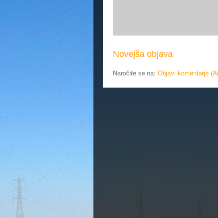
Novejša objava
Naročite se na:
Objavi komentarje (A