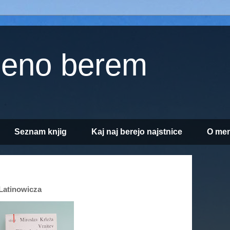
jeno berem
Seznam knjig
Kaj naj berejo najstnice
O men
 Latinowicza