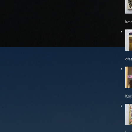
kate
dre
Koc