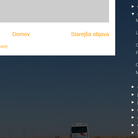
►
▼
M
L
Domov
Starejša objava
O
tom)
F
O
M
►
►
►
►
►
►
►