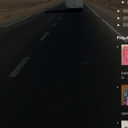
►
►
20
►
20
►
20
Prilj
kan
iz...
spod