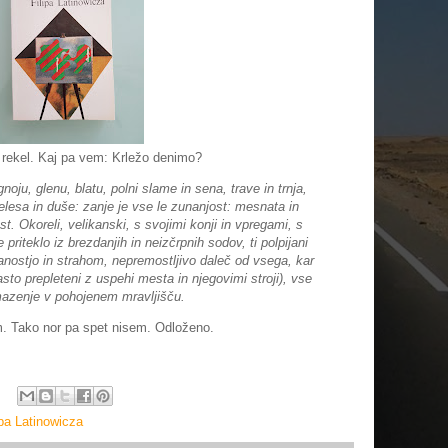
i rekel. Kaj pa vem: Krležo denimo?
gnoju, glenu, blatu, polni slame in sena, trave in trnja,
telesa in duše: zanje je vse le zunanjost: mesnata in
ost. Okoreli, velikanski, s svojimi konji in vpregami, s
e priteklo iz brezdanjih in neizčrpnih sodov, ti polpijani
anostjo in strahom, nepremostljivo daleč od vsega, kar
to prepleteni z uspehi mesta in njegovimi stroji), vse
omazenje v pohojenem mravljišču.
em. Tako nor pa spet nisem. Odloženo.
ipa Latinowicza