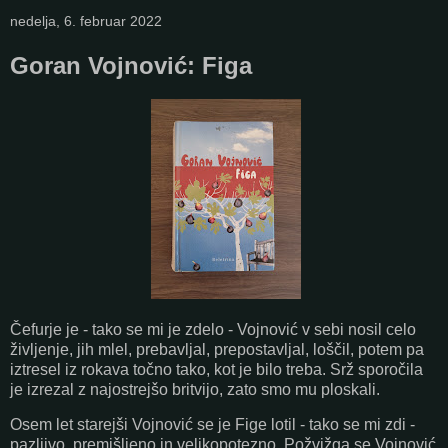
nedelja, 6. februar 2022
Goran Vojnović: Figa
Čefurje je - tako se mi je zdelo - Vojnović v sebi nosil celo
življenje, jih mlel, prebavljal, prepostavljal, loščil, potem pa
iztresel iz rokava točno tako, kot je bilo treba. Srž sporočila
je izrezal z najostrejšo britvijo, zato smo mu ploskali.
Osem let starejši Vojnović se je Fige lotil - tako se mi zdi -
pazljivo, premišljeno in velikopotezno. Požvižga se Vojnović