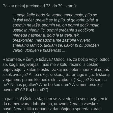
Pa kar nekaj (recimo od 73. do 79. strani):
... moje želje bodo še vedno samo moje, pilo se
je tisti večer, preveč se je pilo, si govorim zdaj, a
spomin ne laže, spomin ve, on pomni dotik mojih
ustnic in njenih lic, pomni srečanje s kotičkom
njenega nasmeha, dolg je ta trenutek,
brezkončen, nenadoma me zaziblje v njeno
smejalno jamico, ujčkam se, kakor bi bil položen
vanjo, utopljen v blaženosti ...
Razumete, v čem je težava? Odloči se, za božjo voljo, odloči
se, koga nagovarjaš! Imaš me v kotu, recimo, s cestno
pripovedjo, v kateri blestiš - zakaj me potem naenkrat šopaš
s solzavostjo? Ali pa okej, si skoraj Saramago in jaz ti skoraj
verjamem, pa me klofneš s strit vajbom. ("Kaj je? Si sam, a
ne? Nimaš prjatlov? A ne bo šou dam? A si men pršu kej
povedat? A? Kaj bi rad?")
In patetika! (Šele sedaj sem se zavedel, da sem razjarjen in
da nameravana dobrohotna, uravnotežena in vseskozi
navdušena kritika odpade z današnjega sporeda zaradi