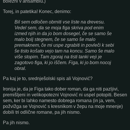
bolezni v ansamblu.)
Torej, in patetika! Konec, denimo:
Bil sem odločen obrniti vse liste na drevesu.
Vedel sem, da se moja figa skriva pod enim
izmed njih in da jo bom dosegel, če se samo še
malo bolj stegnem, če se samo še malo
premaknem, če mi uspe zgrabiti in povleči k sebi
še tisto košato vejo tam na koncu. Samo še malo
više stopim. Tam zgoraj na tisti tanki veji je
zagotovo figa, ki jo iščem. Figa, ki jo bom nocoj
obral.
Pa kaj je to, srednješolski spis ali Vojnović?
Ironija je, da je Figa tako dober roman, da ga niti pazljivi,
premišljeni in velikopotezni Vojnović ni uspel potopiti. Besen
sem, ker bi lahko namesto dobrega romana (in ja, vem,
požvižga se Vojnović s kresnikom v žepu na moje mnenje)
dobili tri odlične romane, pa jih nismo.
Pa jih nismo.