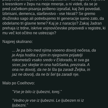
s kresnikom v žepu na moje mnenje, a ni videti, da se je
pred začetkom pisanja pošteno izprašal, kaj želi povedati.
Izbrisani, demenca, starševstvo - vse hkrati? Se gremo
družinsko sago ali potrebujemo tri generacije samo zato, da
obdelamo tri glavne teme? Kaj je z naracijo? Zakaj Jadran
prehaja iz trdne, iskrive vojnovićevske pripovedi v registre, ki
mu več kot očitno ne ustrezajo?
Najprej skulirano:
... Je pa bilo med njima vseeno dovolj nečesa, da
je Anja hodila z njim in njegovimi prijatelji
rokometaši vsako sredo v Eldorado, ki sva ga
sicer, jaz skejtar in ona hašišarka, prezirala. A
ona ne dovolj, da ne bi šla tja zaradi Željka, in
jaz ne dovolj, da ne bi šel tja zaradi nje.
Malo po Coelhovo:
"Vse je bilo iz ljubezni, torej."
"Vedno je vse iz ljubezni. Le ljubezen ni iz
ljubezni."