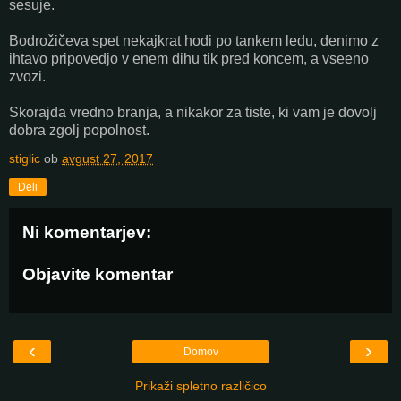
sesuje.
Bodrožičeva spet nekajkrat hodi po tankem ledu, denimo z
ihtavo pripovedjo v enem dihu tik pred koncem, a vseeno
zvozi.
Skorajda vredno branja, a nikakor za tiste, ki vam je dovolj
dobra zgolj popolnost.
stiglic
ob
avgust 27, 2017
Deli
Ni komentarjev:
Objavite komentar
‹
›
Domov
Prikaži spletno različico