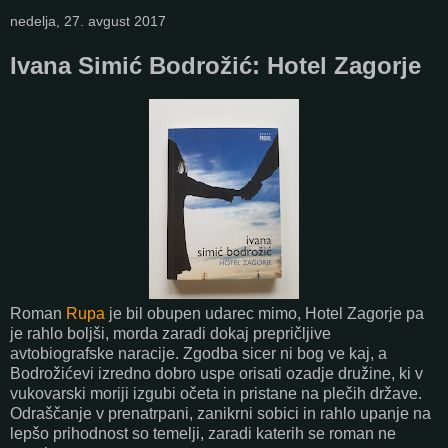
nedelja, 27. avgust 2017
Ivana Simić Bodrožić: Hotel Zagorje
Roman
Rupa
je bil obupen udarec mimo, Hotel Zagorje pa
je rahlo boljši, morda zaradi dokaj prepričljive
avtobiografske naracije. Zgodba sicer ni bog ve kaj, a
Bodrožićevi izredno dobro uspe orisati ozadje družine, ki v
vukovarski moriji izgubi očeta in pristane na plečih države.
Odraščanje v prenatrpani, zanikrni sobici in rahlo upanje na
lepšo prihodnost so temelji, zaradi katerih se roman ne