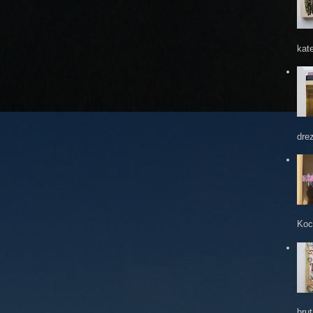
kate
dre
Koc
brut