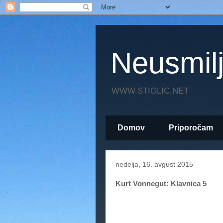
Neusmil
WWW.STIGLIC.NET
Domov
Priporočam
nedelja, 16. avgust 2015
Kurt Vonnegut: Klavnica 5