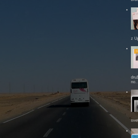
z U
dru
no..
sve