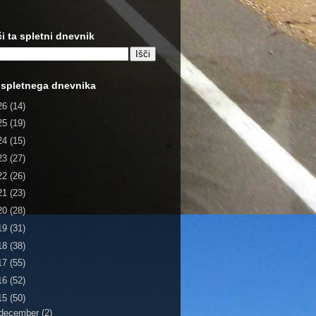
či ta spletni dnevnik
 spletnega dnevnika
26
(14)
25
(19)
24
(15)
23
(27)
22
(26)
21
(23)
20
(28)
19
(31)
18
(38)
17
(55)
16
(52)
15
(50)
december
(2)