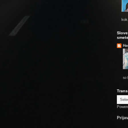
kok.
Slove
smete
He
so 
Trans
Power
Prija