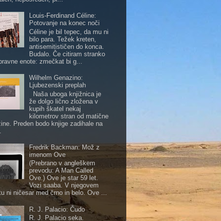
Louis-Ferdinand Céline:
Potovanje na konec noči
Céline je bil tepec, da mu ni
bilo para. Težek kreten,
antisemitističen do konca.
Budalo. Če citiram stranko
pravne enote: zmečkat bi g...
Wilhelm Genazino:
Ljubezenski preplah
Naša uboga knjižnica je
že dolgo lično zložena v
kupih škatel nekaj
kilometrov stran od matične
žine. Preden bodo knjige zadihale na
.
Fredrik Backman: Mož z
imenom Ove
(Prebrano v angleškem
prevodu: A Man Called
Ove.) Ove je star 59 let.
Vozi saaba. V njegovem
tu ni ničesar med črno in belo. Ove ...
R. J. Palacio: Čudo
R. J. Palacio seka.