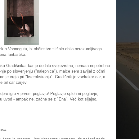
avek o Vonnegutu, bi občinstvo slišalo obilo nerazumljivega
na fantastika.
ka Gradišnika, kar je dodalo svojevrstno, nemara nepotrebno
nje po slovenjenju ("nalepnica"), malce sem zavijal z očmi
e je vrglo pri "kseroksiranju". Gradišnik je vsekakor car, a
 bil car carjev.
dpre igro v prvem poglavju! Poglavje sploh ni poglavje,
 uvod - ampak ne, začne se z "Ena". Več kot sijajno.
časa.