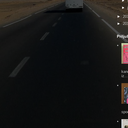
►
►
►
20
►
20
Prilj
kan
iz...
spod