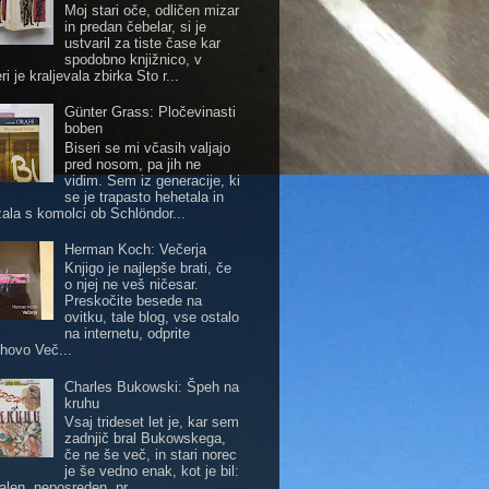
Moj stari oče, odličen mizar
in predan čebelar, si je
ustvaril za tiste čase kar
spodobno knjižnico, v
ri je kraljevala zbirka Sto r...
Günter Grass: Pločevinasti
boben
Biseri se mi včasih valjajo
pred nosom, pa jih ne
vidim. Sem iz generacije, ki
se je trapasto hehetala in
zala s komolci ob Schlöndor...
Herman Koch: Večerja
Knjigo je najlepše brati, če
o njej ne veš ničesar.
Preskočite besede na
ovitku, tale blog, vse ostalo
na internetu, odprite
hovo Več...
Charles Bukowski: Špeh na
kruhu
Vsaj trideset let je, kar sem
zadnjič bral Bukowskega,
če ne še več, in stari norec
je še vedno enak, kot je bil:
alen, neposreden, pr...