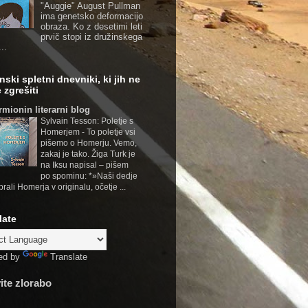
"Auggie" August Pullman
ima genetsko deformacijo
obraza. Ko z desetimi leti
prvič stopi iz družinskega
..
nski spletni dnevniki, ki jih ne
 zgrešiti
rmionin literarni blog
Sylvain Tesson: Poletje s
Homerjem
-
To poletje vsi
pišemo o Homerju. Vemo,
zakaj je tako. Žiga Turk je
na Iksu napisal – pišem
po spominu: *»Naši dedje
brali Homerja v originalu, očetje ...
late
ed by
Translate
vite zlorabo