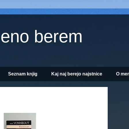
jeno berem
Seznam knjig
Kaj naj berejo najstnice
O men