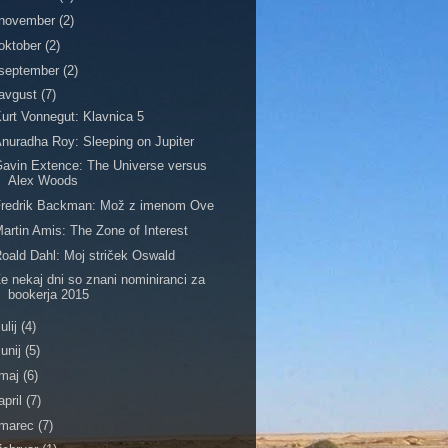
november
(2)
oktober
(2)
september
(2)
avgust
(7)
urt Vonnegut: Klavnica 5
nuradha Roy: Sleeping on Jupiter
avin Extence: The Universe versus
Alex Woods
Fredrik Backman: Mož z imenom Ove
artin Amis: The Zone of Interest
oald Dahl: Moj striček Oswald
e nekaj dni so znani nominiranci za
bookerja 2015
julij
(4)
junij
(5)
maj
(6)
april
(7)
marec
(7)