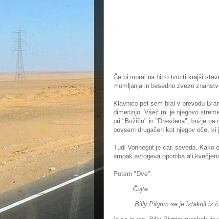
Če bi moral na hitro tvoriti krajši st
momljanja in besedno zvezo znanstve
Klavnico pet sem bral v prevodu Bran
dimenzijo. Všeč mi je njegovo streme
pri "Božiču" in "Dresdena", božje pa m
povsem drugačen kot njegov oče, ki je
Tudi Vonnegut je car, seveda. Kako o
ampak avtorjeva opomba ali kvečjemu
Potem "Dve".
Čujte:
Billy Pilgrim se je iztaknil iz 