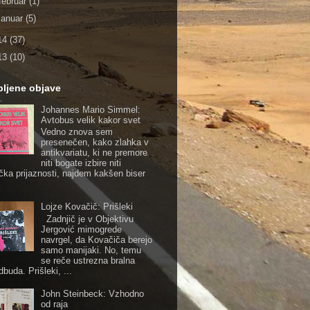
februar
(1)
januar
(5)
14
(37)
13
(10)
ubljene objave
Johannes Mario Simmel:
Avtobus velik kakor svet
Vedno znova sem
presenečen, kako zlahka v
antikvariatu, ki ne premore
niti bogate izbire niti
čka prijaznosti, najdem kakšen biser
Lojze Kovačič: Prišleki
Zadnjič je v Objektivu
Jergović mimogrede
navrgel, da Kovačiča berejo
samo manijaki. No, temu
se reče ustrezna bralna
buda. Prišleki, ...
John Steinbeck: Vzhodno
od raja