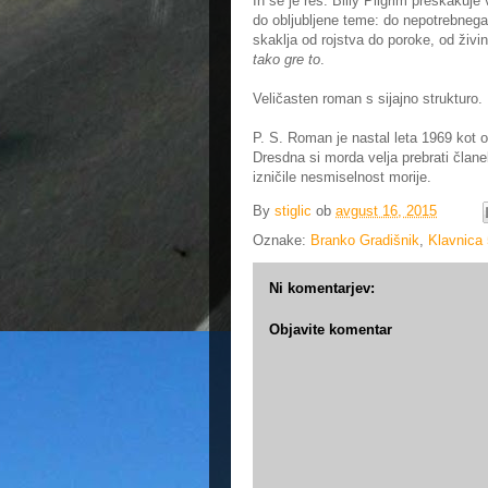
In se je res. Billy Pilgrim preskakuj
do obljubljene teme: do nepotrebnega
skaklja od rojstva do poroke, od živ
tako gre to
.
Veličasten roman s sijajno strukturo.
P. S. Roman je nastal leta 1969 kot 
Dresdna si morda velja prebrati član
izničile nesmiselnost morije.
By
stiglic
ob
avgust 16, 2015
Oznake:
Branko Gradišnik
,
Klavnica 
Ni komentarjev:
Objavite komentar