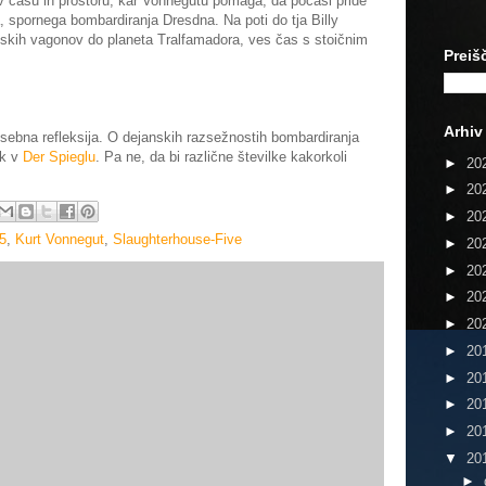
e v času in prostoru, kar Vonnegutu pomaga, da počasi pride
, spornega bombardiranja Dresdna. Na poti do tja Billy
inskih vagonov do planeta Tralfamadora, ves čas s stoičnim
Preiš
Arhiv
osebna refleksija. O dejanskih razsežnostih bombardiranja
ek v
Der Spieglu
. Pa ne, da bi različne številke kakorkoli
►
20
►
20
►
20
5
,
Kurt Vonnegut
,
Slaughterhouse-Five
►
20
►
20
►
20
►
20
►
20
►
20
►
20
►
20
▼
20
►