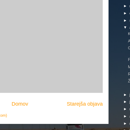
►
►
►
▼
K
A
G
M
R
Ž
►
►
Domov
Starejša objava
►
tom)
►
►